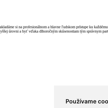
 Zakladáme si na profesionálnom a hlavne ľudskom prístupe ku každému 
jvyššej úrovni a byť vďaka dlhoročným skúsenostiam tým správnym part
Používame coo