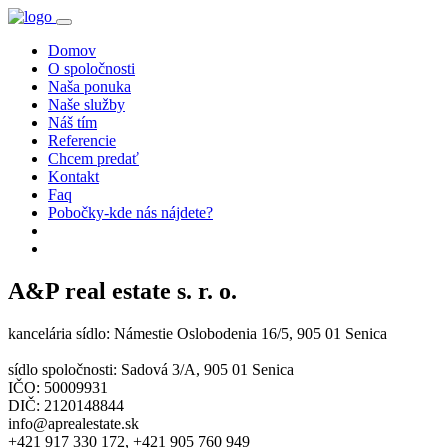
Domov
O spoločnosti
Naša ponuka
Naše služby
Náš tím
Referencie
Chcem predať
Kontakt
Faq
Pobočky-kde nás nájdete?
A&P real estate s. r. o.
kancelária sídlo: Námestie Oslobodenia 16/5, 905 01 Senica
sídlo spoločnosti: Sadová 3/A, 905 01 Senica
IČO: 50009931
DIČ: 2120148844
info@aprealestate.sk
+421 917 330 172, +421 905 760 949