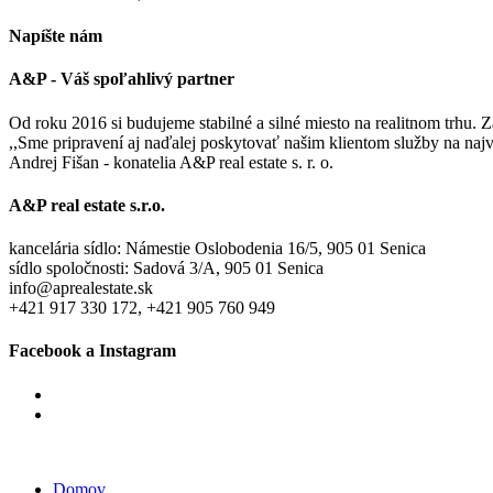
Napíšte nám
A&P - Váš spoľahlivý partner
Od roku 2016 si budujeme stabilné a silné miesto na realitnom trhu.
,,Sme pripravení aj naďalej poskytovať našim klientom služby na na
Andrej Fišan - konatelia A&P real estate s. r. o.
A&P real estate s.r.o.
kancelária sídlo: Námestie Oslobodenia 16/5, 905 01 Senica
sídlo spoločnosti: Sadová 3/A, 905 01 Senica
info@aprealestate.sk
+421 917 330 172, +421 905 760 949
Facebook a Instagram
Domov