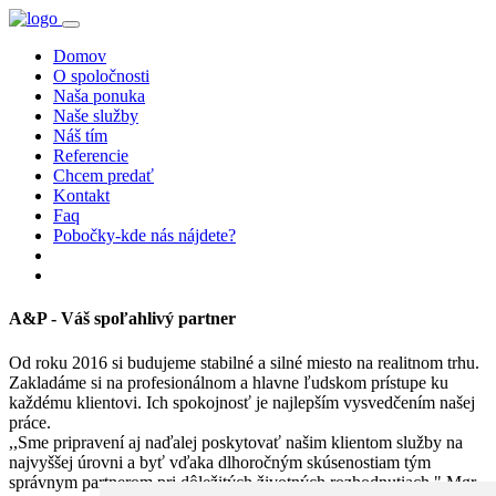
Domov
O spoločnosti
Naša ponuka
Naše služby
Náš tím
Referencie
Chcem predať
Kontakt
Faq
Pobočky-kde nás nájdete?
A&P - Váš spoľahlivý partner
Od roku 2016 si budujeme stabilné a silné miesto na realitnom trhu.
Zakladáme si na profesionálnom a hlavne ľudskom prístupe ku
každému klientovi. Ich spokojnosť je najlepším vysvedčením našej
práce.
,,Sme pripravení aj naďalej poskytovať našim klientom služby na
najvyššej úrovni a byť vďaka dlhoročným skúsenostiam tým
správnym partnerom pri dôležitých životných rozhodnutiach." Mgr.