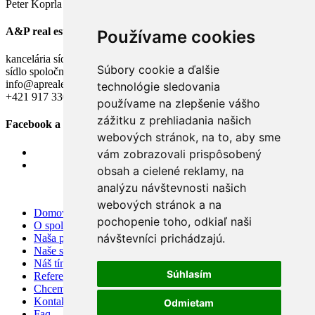
Peter Koprla a Andrej Fišan - konatelia A&P real estate s. r. o.
A&P real estate s.r.o.
Používame cookies
kancelária sídlo: Námestie Oslobodenia 16/5, 905 01 Senica
Súbory cookie a ďalšie
sídlo spoločnosti: Sadová 3/A, 905 01 Senica
info@aprealestate.sk
technológie sledovania
+421 917 330 172, +421 905 760 949
používame na zlepšenie vášho
zážitku z prehliadania našich
Facebook a Instagram
webových stránok, na to, aby sme
vám zobrazovali prispôsobený
obsah a cielené reklamy, na
analýzu návštevnosti našich
webových stránok a na
Domov
pochopenie toho, odkiaľ naši
O spoločnosti
návštevníci prichádzajú.
Naša ponuka
Naše služby
Náš tím
Súhlasím
Referencie
Chcem predať
Kontakt
Odmietam
Faq